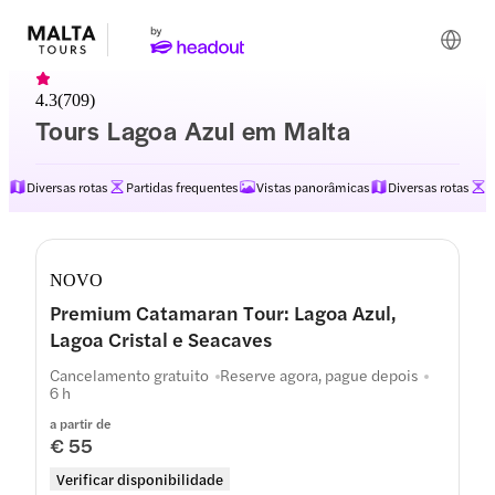
4.3
(
709
)
Tours Lagoa Azul em Malta
Diversas rotas
Partidas frequentes
Vistas panorâmicas
Diversas rotas
P
Itinerário
NOVO
Premium Catamaran Tour: Lagoa Azul,
Lagoa Cristal e Seacaves
Cancelamento gratuito
Reserve agora, pague depois
6 h
a partir de
€ 55
Verificar disponibilidade