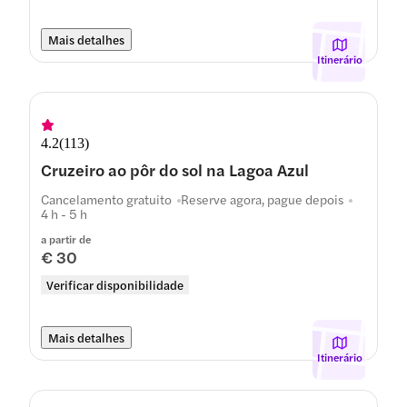
Mais detalhes
Itinerário
4.2
(
113
)
Cruzeiro ao pôr do sol na Lagoa Azul
Cancelamento gratuito
Reserve agora, pague depois
4 h - 5 h
a partir de
€ 30
Verificar disponibilidade
Mais detalhes
Itinerário