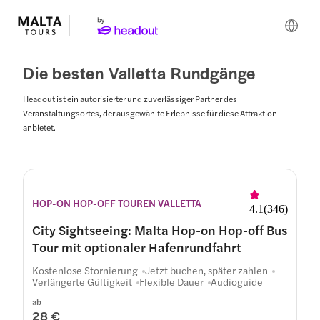
Die besten Valletta Rundgänge
Headout ist ein autorisierter und zuverlässiger Partner des
Veranstaltungsortes, der ausgewählte Erlebnisse für diese Attraktion
anbietet.
Routen
HOP-ON HOP-OFF TOUREN VALLETTA
4.1
(
346
)
City Sightseeing: Malta Hop-on Hop-off Bus
Tour mit optionaler Hafenrundfahrt
Kostenlose Stornierung
Jetzt buchen, später zahlen
Verlängerte Gültigkeit
Flexible Dauer
Audioguide
ab
28 €