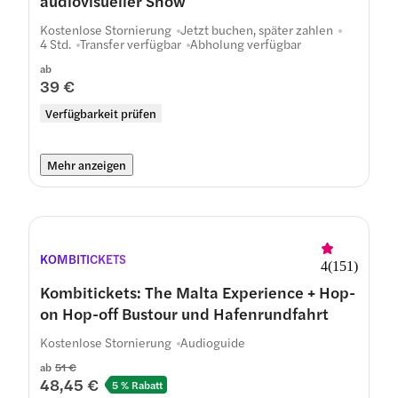
audiovisueller Show
Kostenlose Stornierung
Jetzt buchen, später zahlen
4 Std.
Transfer verfügbar
Abholung verfügbar
ab
39 €
Verfügbarkeit prüfen
Mehr anzeigen
KOMBITICKETS
4
(
151
)
Kombitickets: The Malta Experience + Hop-
on Hop-off Bustour und Hafenrundfahrt
Kostenlose Stornierung
Audioguide
ab
51 €
48,45 €
5 % Rabatt