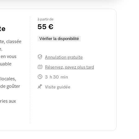
à partir de
55 €
te
Vérifier la disponibilité
tte, classée
e.
 en vous
Annulation gratuite
quable
Réservez, payez plus tard
3 h 30 min
locales,
 de goûter
Visite guidée
eries aux