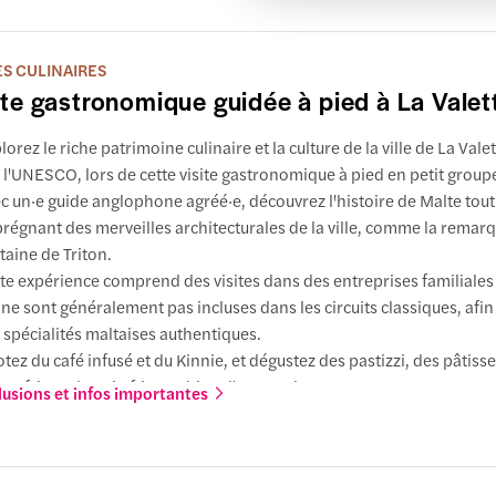
ES CULINAIRES
ite gastronomique guidée à pied à La Valet
lorez le riche patrimoine culinaire et la culture de la ville de La Vale
 l'UNESCO, lors de cette visite gastronomique à pied en petit group
c un·e guide anglophone agréé·e, découvrez l'histoire de Malte tout
régnant des merveilles architecturales de la ville, comme la remar
taine de Triton.
te expérience comprend des visites dans des entreprises familiales 
 ne sont généralement pas incluses dans les circuits classiques, afin
 spécialités maltaises authentiques.
otez du café infusé et du Kinnie, et dégustez des pastizzi, des pâtiss
tes frites, du pain ftira, et bien d'autres choses encore.
lusions et infos importantes