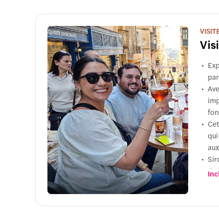
VISIT
Vis
Exp
par
Ave
imp
fon
Cet
qui
aux
Sir
dat
Inc